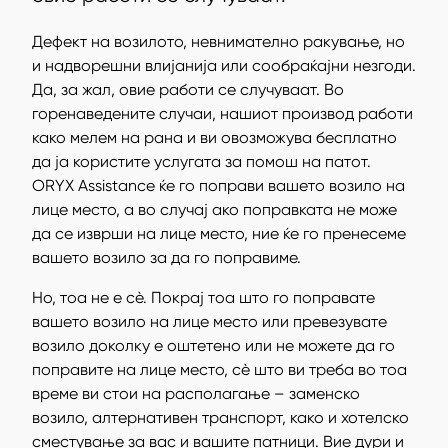
Дефект на возилото, невнимателно ракување, но
и надворешни влијанија или сообраќајни незгоди.
Да, за жал, овие работи се случуваат. Во
горенаведените случаи, нашиот производ работи
како мелем на рана и ви овозможува бесплатно
да ја користите услугата за помош на патот.
ORYX Assistance ќе го поправи вашето возило на
лице место, а во случај ако поправката не може
да се изврши на лице место, ние ќе го пренесеме
вашето возило за да го поправиме.
Но, тоа не е сè. Покрај тоа што го поправате
вашето возило на лице место или превезувате
возило доколку е оштетено или не можете да го
поправите на лице место, сè што ви треба во тоа
време ви стои на располагање – заменско
возило, алтернативен транспорт, како и хотелско
сместување за вас и вашите патници. Вие дури и