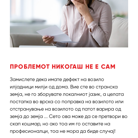
ПРОБЛЕМОТ НИКОГАШ НЕ Е САМ
Замислете дека имате дефект на возило
илјадници милји од дома. Вие сте во странска
земја, не го зборувате локалниот јазик, а целата
постапка во врска со поправка на возилото или
отстранување на возилото од патот варира од
земја до земја ... Сето ова може да се претвори во
скап кошмар, но ако тоа им го оставите на
професионалци, тоа не мора да биде случај!