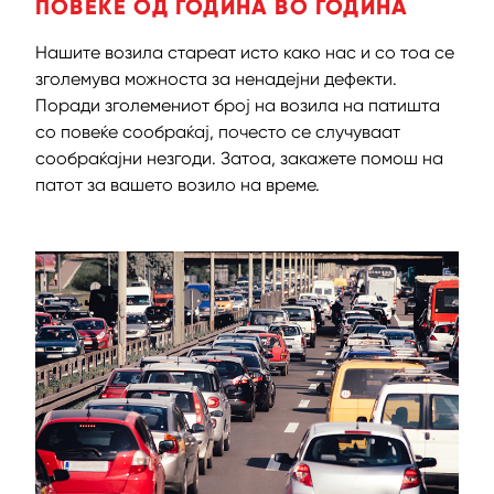
ПОВЕЌЕ ОД ГОДИНА ВО ГОДИНА
Нашите возила стареат исто како нас и со тоа се
зголемува можноста за ненадејни дефекти.
Поради зголемениот број на возила на патишта
со повеќе сообраќај, почесто се случуваат
сообраќајни незгоди. Затоа, закажете помош на
патот за вашето возило на време.